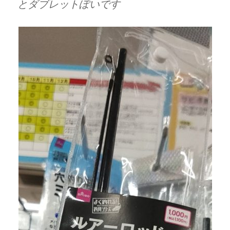
とダブレットぽいです