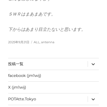
ＳＷＲはまあまあです。
下からはあまり目立たないと思います。
投
カ
2025年9月21日
ALL
,
antenna
稿
テ
日:
ゴ
リ
ー
サ
投稿一覧
ブ
メ
ニ
facebook (jm1wij)
ュ
ー
を
X (jm1wij)
展
開
サ
POTAtte.Tokyo
ブ
メ